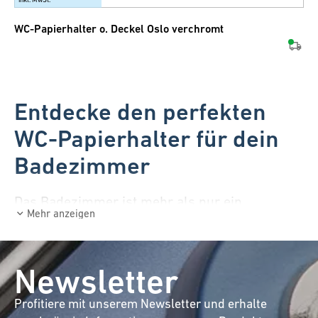
WC-Papierhalter o. Deckel Oslo verchromt
Entdecke den perfekten
WC-Papierhalter für dein
Badezimmer
Das Badezimmer ist mehr als nur ein
Mehr anzeigen
funktionaler Raum – es ist eine Wohlfühloase,
WC-Papierhalter
in der jedes Detail zählt. Ein
mag auf den ersten Blick wie ein einfaches
Newsletter
Accessoire erscheinen, doch er trägt
massgeblich zur Ästhetik und Funktionalität
Profitiere mit unserem Newsletter und erhalte