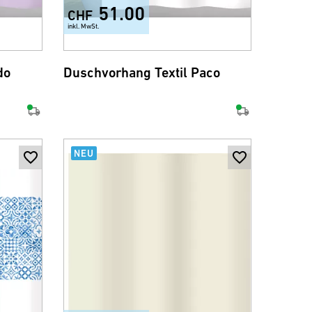
51.00
CHF
inkl. MwSt.
do
Duschvorhang Textil Paco
NEU