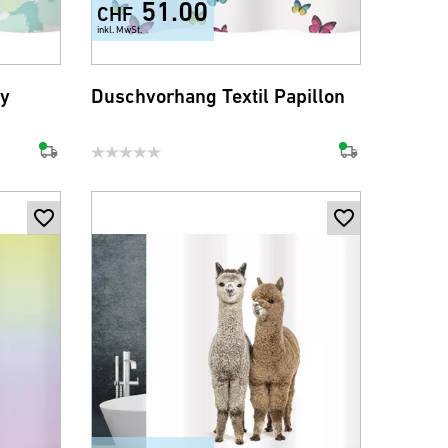
51.00
CHF
inkl. MwSt.
ty
Duschvorhang Textil Papillon