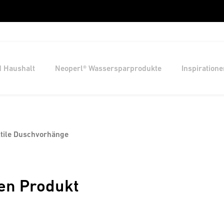
d Haushalt
Neoperl® Wassersparprodukte
Inspiratione
tile Duschvorhänge
en Produkt