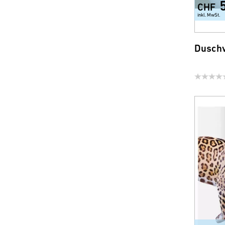
CHF
inkl. MwSt.
Duschv