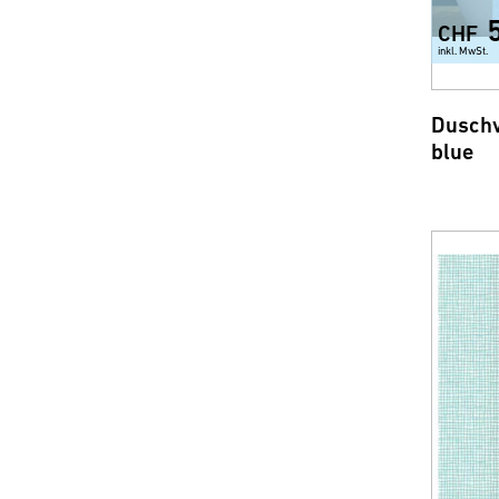
CHF
inkl. MwSt.
Duschv
blue