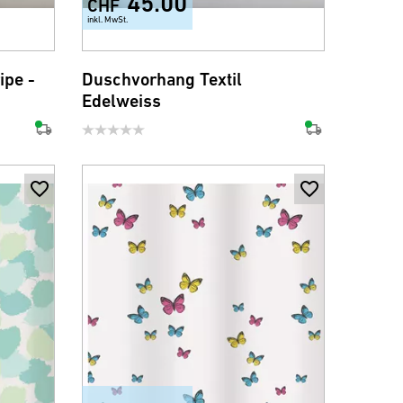
45.00
CHF
inkl. MwSt.
ipe -
Duschvorhang Textil
Edelweiss