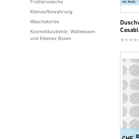
Frottierwäsche
inkl. MwSt.
Kleinaufbewahrung
Wäschekörbe
Duschv
Casabl
Kosmetikzubehör, Wattedosen
und Kleenex Boxen
Badezimmer Accessoires
Sicherheit und Comfort
WC-Sitze
Brausen, Brauseschläuche
und Zubehör
Wassersparprodukte für
Armatur und Dusche
CHF