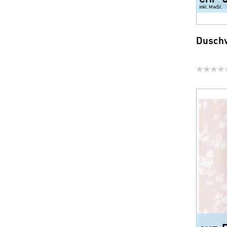
inkl. MwSt.
Duschv