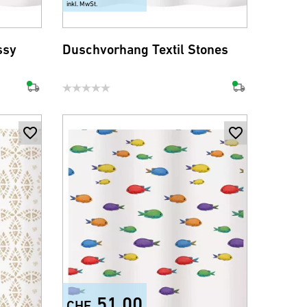
inkl. MwSt.
ssy
Duschvorhang Textil Stones
51.00
CHF