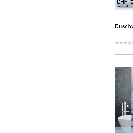
CHF
inkl. MwSt.
Duschv