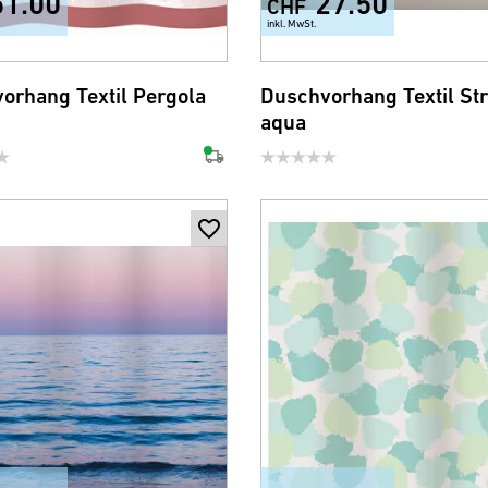
51.00
27.50
CHF
inkl. MwSt.
orhang Textil Pergola
Duschvorhang Textil Str
aqua