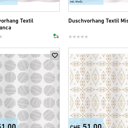
inkl. MwSt.
orhang Textil
Duschvorhang Textil Mi
anca
51.00
51.00
CHF