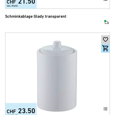
21.50
CHF
inkl. MwSt.
Schminkablage Glady transparent
23.50
CHF