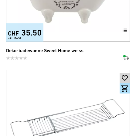
35.50
CHF
inkl. MwSt.
Dekorbadewanne Sweet Home weiss